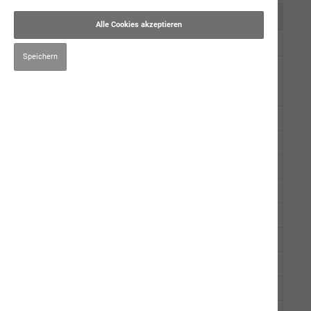
Kauartikel/Leckerli
Alle Cookies akzeptieren
Schweizer Würste
Speichern
Ergänzungsprodukte
Kartoffelflocken
Süsskartoffel-Pulver
Garten-Mix
Gemüse-Kräutermix
Karottenpulver
Bio-Kastanienmehl
Bio-Amaranth
Petmare
Lachsöl