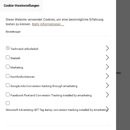
Cookie-Voreinstellungen
Onlineshop von KathrinZika
Diese Website verwendet Cookies, um eine bestmögliche Erfahrung
bieten zu können.
Mehr Informationen ...
Einstellungen
Technisch erforderlich
Statistik
Marketing
Navigation
Suche
Mein Konto
Komfortfunktionen
Warenkorb
Google Ads Conversion tracking through emarketing
Facebook Pixel and Conversion Tracking installed by emarketing
Hund
Microsoft Advertising UET Tag &amp; conversion tracking installed by emarketing
Trockennahrung
Fleischmenüs