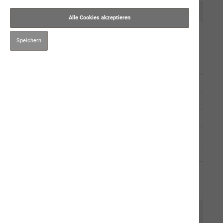
Kauartikel/Leckerli
Alle Cookies akzeptieren
Schweizer Würste
Speichern
Gourmet-Rinderwurst
Schweizer Alpenkräuter Pouletschlemmerwurst
Feinschmeckermenü
Gourmet-Geflügelwurst
Saftige Rinderwurst
Fleischwurst mit Hirse
Sommerbrise
Ergänzungsprodukte
Kräuter
Pflege