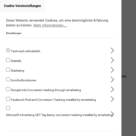
Cookie-Voreinstellungen
Onlineshop von KathrinZika
Diese Website verwendet Cookies, um eine bestmögliche Erfahrung
bieten zu können.
Mehr Informationen ...
Einstellungen
Technisch erforderlich
Statistik
Marketing
Navigation
Suche
Mein Konto
Komfortfunktionen
Warenkorb
Google Ads Conversion tracking through emarketing
Facebook Pixel and Conversion Tracking installed by emarketing
Hund
Microsoft Advertising UET Tag &amp; conversion tracking installed by emarketing
Trockennahrung
Fleischmenüs